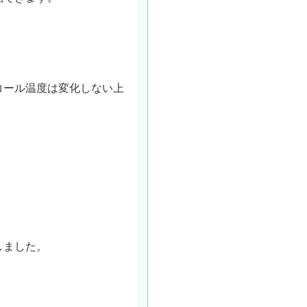
コール温度は変化しない上
。
しました。