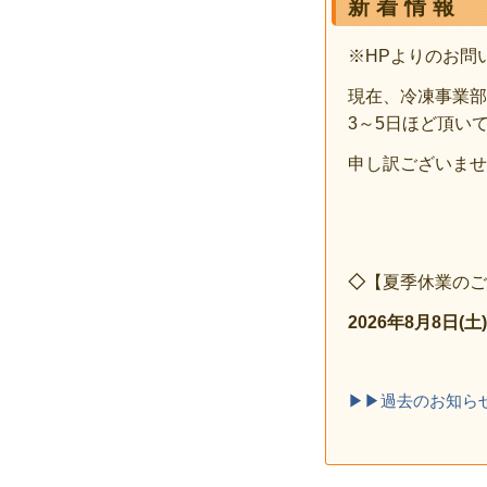
新 着 情 報
※HPよりのお問
現在、冷凍事業部
3～5日ほど頂い
申し訳ございませ
◇
【夏季休業のご案
2026年8月8日(
▶▶過去のお知ら