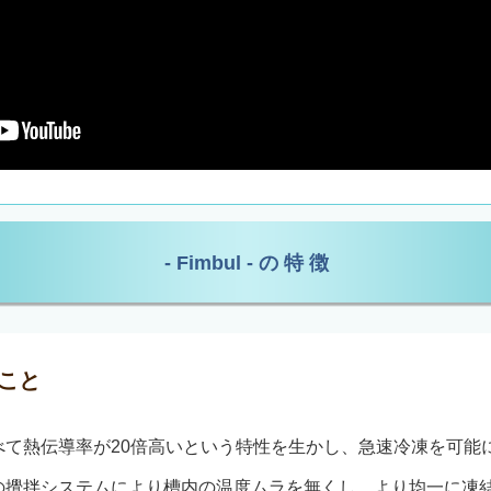
- Fimbul - の 特 徴
こと
べて熱伝導率が20倍高いという特性を生かし、急速冷凍を可能
の攪拌システムにより槽内の温度ムラを無くし、より均一に凍