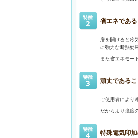
省エネである
扉を開けると冷
に強力な断熱効
また省エネモー
頑丈であるこ
ご使用者により
だからより強度
特殊電気印加