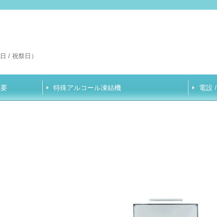
 日 / 祝祭日
）
概要
特殊アルコール凍結機
電設 